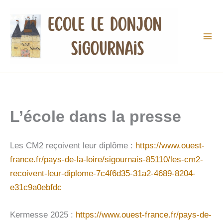
Aller
au
contenu
L’école dans la presse
Les CM2 reçoivent leur diplôme :
https://www.ouest-
france.fr/pays-de-la-loire/sigournais-85110/les-cm2-
recoivent-leur-diplome-7c4f6d35-31a2-4689-8204-
e31c9a0ebfdc
Kermesse 2025 :
https://www.ouest-france.fr/pays-de-