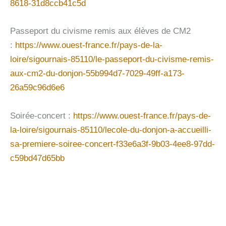
8618-31d8ccb41c5d
Passeport du civisme remis aux élèves de CM2
:
https://www.ouest-france.fr/pays-de-la-
loire/sigournais-85110/le-passeport-du-civisme-remis-
aux-cm2-du-donjon-55b994d7-7029-49ff-a173-
26a59c96d6e6
Soirée-concert :
https://www.ouest-france.fr/pays-de-
la-loire/sigournais-85110/lecole-du-donjon-a-accueilli-
sa-premiere-soiree-concert-f33e6a3f-9b03-4ee8-97dd-
c59bd47d65bb