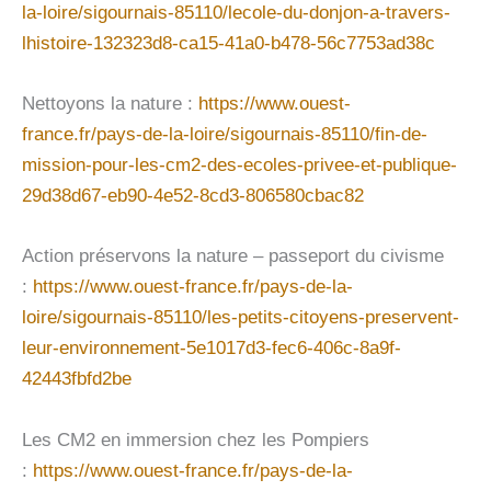
la-loire/sigournais-85110/lecole-du-donjon-a-travers-
lhistoire-132323d8-ca15-41a0-b478-56c7753ad38c
Nettoyons la nature :
https://www.ouest-
france.fr/pays-de-la-loire/sigournais-85110/fin-de-
mission-pour-les-cm2-des-ecoles-privee-et-publique-
29d38d67-eb90-4e52-8cd3-806580cbac82
Action préservons la nature – passeport du civisme
:
https://www.ouest-france.fr/pays-de-la-
loire/sigournais-85110/les-petits-citoyens-preservent-
leur-environnement-5e1017d3-fec6-406c-8a9f-
42443fbfd2be
Les CM2 en immersion chez les Pompiers
:
https://www.ouest-france.fr/pays-de-la-