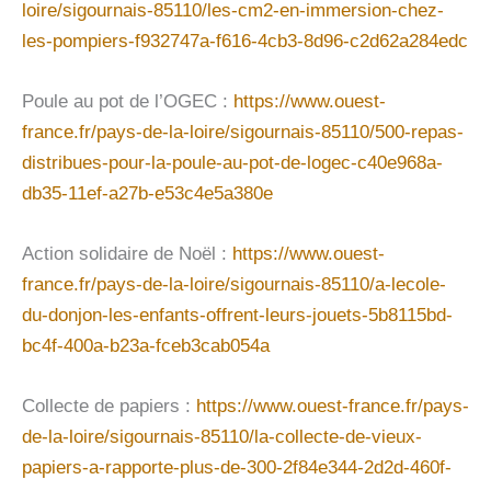
loire/sigournais-85110/les-cm2-en-immersion-chez-
les-pompiers-f932747a-f616-4cb3-8d96-c2d62a284edc
Poule au pot de l’OGEC :
https://www.ouest-
france.fr/pays-de-la-loire/sigournais-85110/500-repas-
distribues-pour-la-poule-au-pot-de-logec-c40e968a-
db35-11ef-a27b-e53c4e5a380e
Action solidaire de Noël :
https://www.ouest-
france.fr/pays-de-la-loire/sigournais-85110/a-lecole-
du-donjon-les-enfants-offrent-leurs-jouets-5b8115bd-
bc4f-400a-b23a-fceb3cab054a
Collecte de papiers :
https://www.ouest-france.fr/pays-
de-la-loire/sigournais-85110/la-collecte-de-vieux-
papiers-a-rapporte-plus-de-300-2f84e344-2d2d-460f-