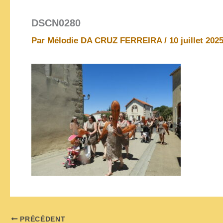
DSCN0280
Par
Mélodie DA CRUZ FERREIRA
/
10 juillet 202
PRÉCÉDENT