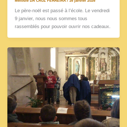
Mélodie DA CRUZ FERREIRA
/
16 janvier 2026
Le père-noël est passé à l’école. Le vendredi
9 janvier, nous nous sommes tous
rassemblés pour pouvoir ouvrir nos cadeaux.